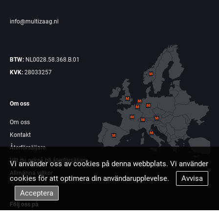
info@multizaag.nl
BTW:
NL0028.58.368.B.01
KVK:
28033257
Om oss
Om oss
Kontakt
Återförsäljare
Vill du också bli återförsäljare
Vi använder oss av cookies på denna webbplats. Vi använder
Allmänna villkor
cookies för att optimera din användarupplevelse.
Avvisa
Acceptera
Följ oss på