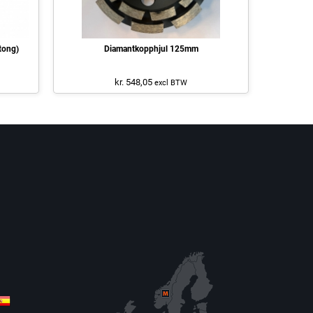
tong)
Diamantkopphjul 125mm
kr. 548,05
excl BTW