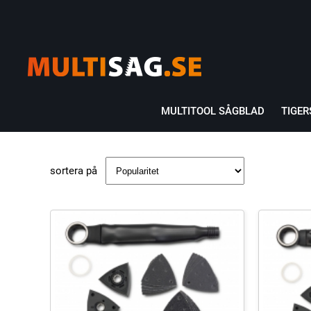
MULTITOOL SÅGBLAD
TIGE
sortera på