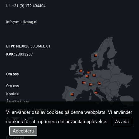
tel: +31 (0) 172-404404
info@multizaag.nl
BTW:
NL0028.58.368.B.01
KVK:
28033257
Om oss
Om oss
Kontakt
Återförsäljare
Vill du också bli återförsäljare
Vi använder oss av cookies på denna webbplats. Vi använder
Allmänna villkor
cookies för att optimera din användarupplevelse.
Avvisa
Acceptera
Följ oss på