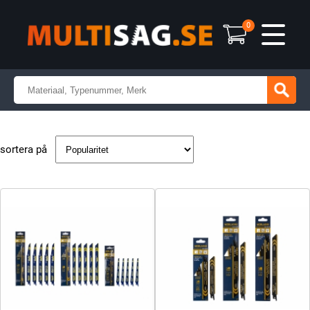
0
sortera på