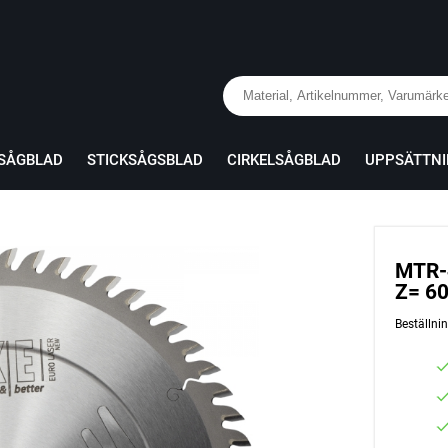
RSÅGBLAD
STICKSÅGSBLAD
CIRKELSÅGBLAD
UPPSÄTTN
MTR-4
Z= 6
Beställn