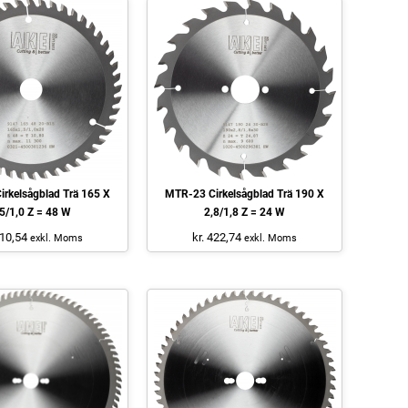
rkelsågblad Trä 165 X
MTR-23 Cirkelsågblad Trä 190 X
,5/1,0 Z = 48 W
2,8/1,8 Z = 24 W
610,54
kr. 422,74
exkl. Moms
exkl. Moms