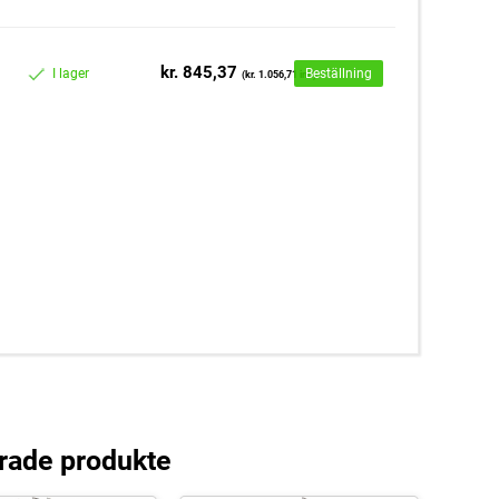
kr. 845,37
I lager
Beställning
(kr. 1.056,71 inc)
rade produkte