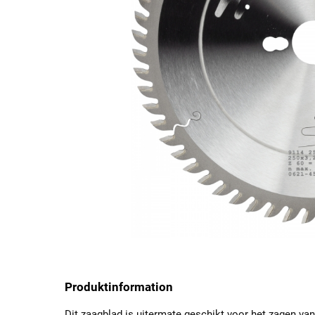
Produktinformation
Dit zaagblad is uitermate geschikt voor het zagen va