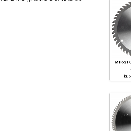
MTR-21 Ci
1
kr. 