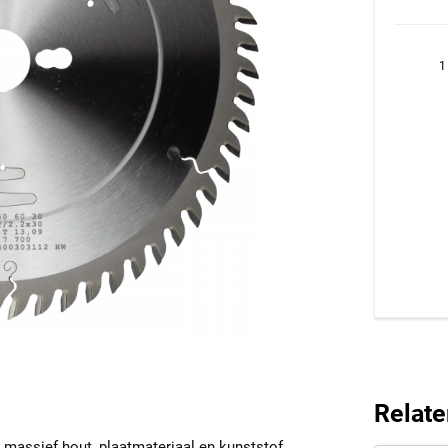
1
Relate
n massief hout, plaatmateriaal en kunststof