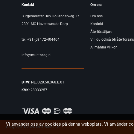
Kontakt
Om oss
Burgemeester Den Hollanderweg 17
Om oss
2391 MC Hazerswoude-Dorp
Kontakt
Återförsäljare
tel: +31 (0) 172-404404
Vill du också bli återförsälj
Allmänna villkor
info@multizaag.nl
BTW:
NL0028.58.368.B.01
KVK:
28033257
Vi använder oss av cookies på denna webbplats. Vi använder co
Copyright © 2026 Multizaag B.V.