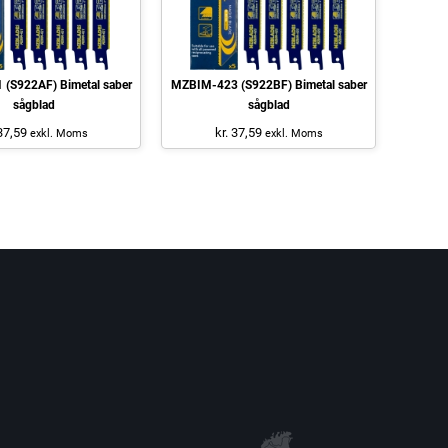
(S922AF) Bimetal saber
MZBIM-423 (S922BF) Bimetal saber
sågblad
sågblad
 37,59
kr. 37,59
exkl. Moms
exkl. Moms