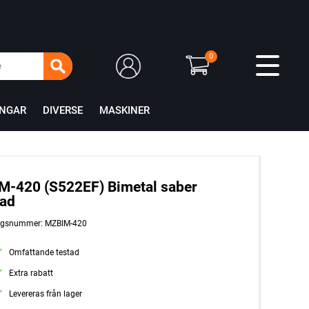
0
INGAR
DIVERSE
MASKINER
-420 (S522EF) Bimetal saber
lad
ingsnummer: MZBIM-420
Omfattande testad
Extra rabatt
Levereras från lager