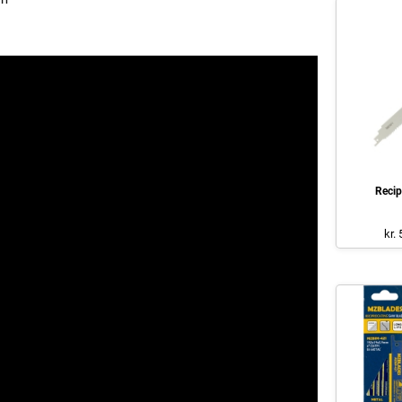
Recip
kr.