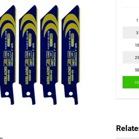
1
3
1
2
5
10
Relate
mm