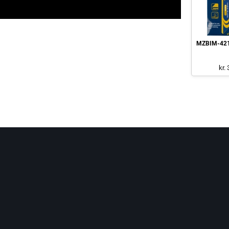
MZBIM-421 
kr.