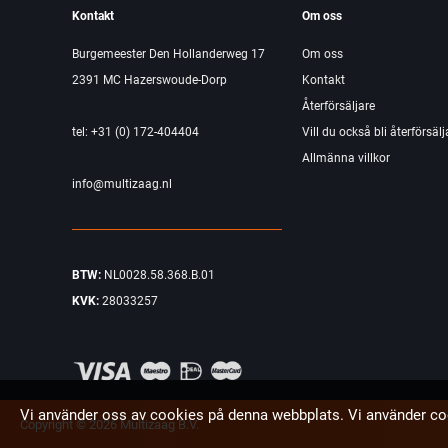
Kontakt
Om oss
Burgemeester Den Hollanderweg 17
Om oss
2391 MC Hazerswoude-Dorp
Kontakt
Återförsäljare
tel: +31 (0) 172-404404
Vill du också bli återförsälj
Allmänna villkor
info@multizaag.nl
BTW:
NL0028.58.368.B.01
KVK:
28033257
Vi använder oss av cookies på denna webbplats. Vi använder co
Copyright © 2026 Multizaag B.V.