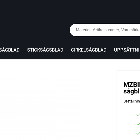
RSÅGBLAD
STICKSÅGSBLAD
CIRKELSÅGBLAD
UPPSÄTTN
MZBIM
sågb
Beställn