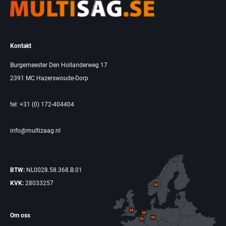
Kontakt
Burgemeester Den Hollanderweg 17
2391 MC Hazerswoude-Dorp
tel: +31 (0) 172-404404
info@multizaag.nl
BTW:
NL0028.58.368.B.01
KVK:
28033257
Om oss