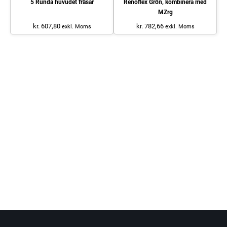
5 Runda huvudet fräsar
Renoflex Grön, kombinera med
MZrg
kr. 607,80
kr. 782,66
exkl. Moms
exkl. Moms