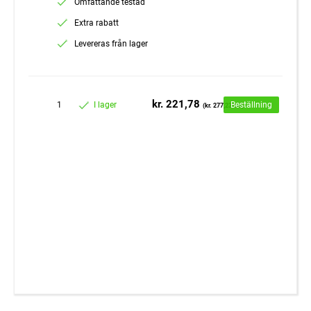
Omfattande testad
Extra rabatt
Levereras från lager
kr. 221,78
1
I lager
Beställning
(kr. 277,23 inc)