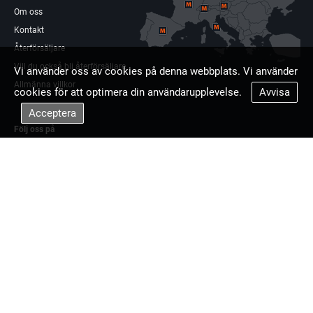
Om oss
Kontakt
Återförsäljare
Vill du också bli återförsäljare
Vi använder oss av cookies på denna webbplats. Vi använder
Allmänna villkor
cookies för att optimera din användarupplevelse.
Avvisa
Acceptera
Följ oss på
Facebook
Linkdin
Multisag Europa