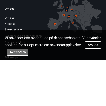
Om oss
Om oss
Kontakt
Återförsäljare
Vill du också bli återförsäljare
Vi använder oss av cookies på denna webbplats. Vi använder
Allmänna villkor
cookies för att optimera din användarupplevelse.
Avvisa
Acceptera
Följ oss på
Facebook
Linkdin
Multisag Europa