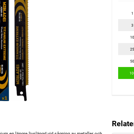
1
3
1
2
5
10
Relate
ium en längre livslängd vid sågning av metaller och