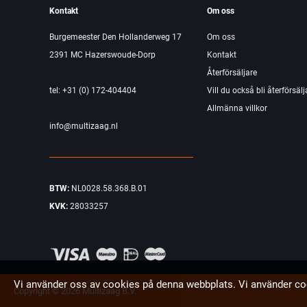
Kontakt
Om oss
Burgemeester Den Hollanderweg 17
Om oss
2391 MC Hazerswoude-Dorp
Kontakt
Återförsäljare
tel: +31 (0) 172-404404
Vill du också bli återförsälj
Allmänna villkor
info@multizaag.nl
BTW:
NL0028.58.368.B.01
KVK:
28033257
Vi använder oss av cookies på denna webbplats. Vi använder co
Copyright © 2026 Multizaag B.V.