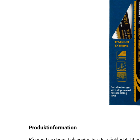
Produktinformation
På grund av denna beläggning har det sågbladet Titian