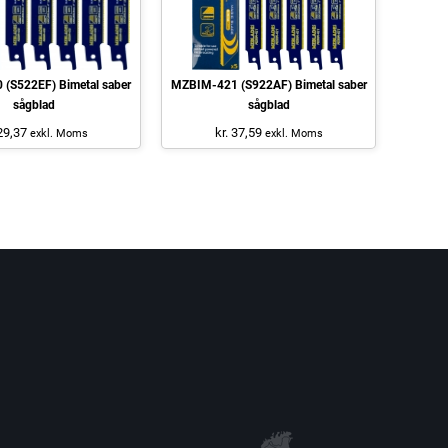
(S522EF) Bimetal saber
MZBIM-421 (S922AF) Bimetal saber
sågblad
sågblad
 29,37
kr. 37,59
exkl. Moms
exkl. Moms