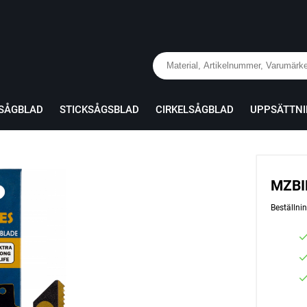
RSÅGBLAD
STICKSÅGSBLAD
CIRKELSÅGBLAD
UPPSÄTTN
MZBI
Beställn